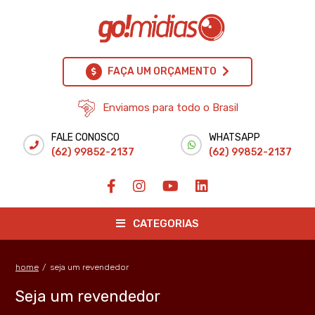
FAÇA UM ORÇAMENTO
Enviamos para todo o Brasil
FALE CONOSCO
WHATSAPP
(62) 99852-2137
(62) 99852-2137
CATEGORIAS
home
/
seja um revendedor
Seja um revendedor