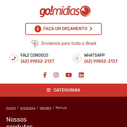
FAÇA UM ORÇAMENTO
Enviamos para todo o Brasil
FALE CONOSCO
WHATSAPP
(62) 99852-2137
(62) 99852-2137
CATEGORIAS
home
/
produtos
/
painéis
/
flâmula
Nossos
produtos