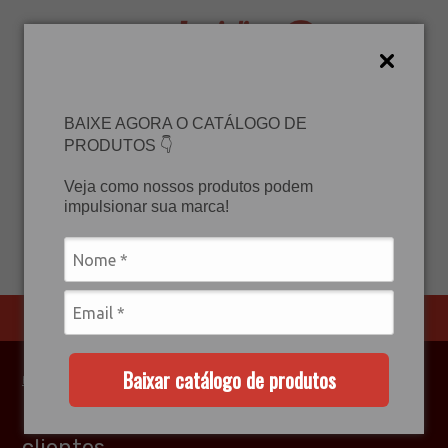
FAÇA UM ORÇAMENTO
BAIXE AGORA O CATÁLOGO DE
PRODUTOS 👇
Enviamos para todo o Brasil
Veja como nossos produtos podem
FALE CONOSCO
WHATSAPP
impulsionar sua marca!
(62) 99852-2137
(62) 99852-2137
CATEGORIAS
Baixar catálogo de produtos
home
/
clientes
Nossos
clientes